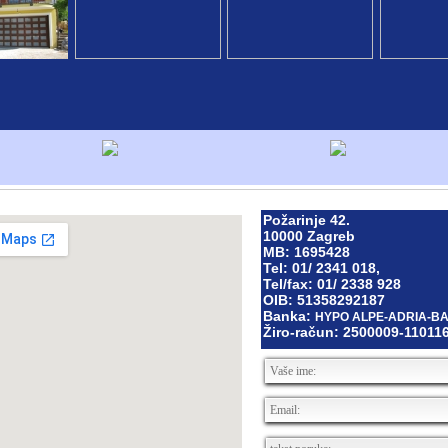
Požarinje 42.
10000 Zagreb
MB: 1695428
Tel: 01/ 2341 018,
Tel/fax: 01/ 2338 928
OIB: 51358292187
Banka:
HYPO ALPE-ADRIA-BAN
Žiro-račun: 2500009-11011