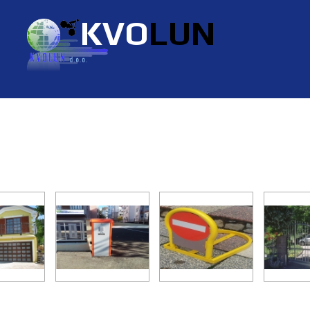
KVO
LUN
kcijska garažna vrata,čuvari parking
ampe i automatizacija kolnih prilaza