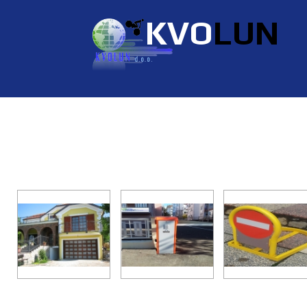
KVO
LUN
Sekcijska garažna vrata,čuvari
rampe i automatizacija kolnih